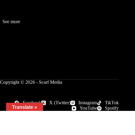
See more
Fashion
Be
a
uty
Lifestyle
Travelogue
Cover Story
Hot News
References
Copyright © 2026 - Scarf Media
Facebook
X (Twitter)
Instagram
TikTok
Translate »
YouTube
Spotify