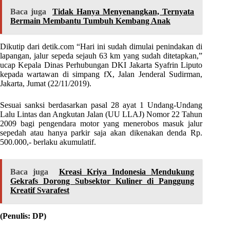
Baca juga
Tidak Hanya Menyenangkan, Ternyata
Bermain Membantu Tumbuh Kembang Anak
Dikutip dari detik.com “Hari ini sudah dimulai penindakan di
lapangan, jalur sepeda sejauh 63 km yang sudah ditetapkan,”
ucap Kepala Dinas Perhubungan DKI Jakarta Syafrin Liputo
kepada wartawan di simpang fX, Jalan Jenderal Sudirman,
Jakarta, Jumat (22/11/2019).
Sesuai sanksi berdasarkan pasal 28 ayat 1 Undang-Undang
Lalu Lintas dan Angkutan Jalan (UU LLAJ) Nomor 22 Tahun
2009 bagi pengendara motor yang menerobos masuk jalur
sepedah atau hanya parkir saja akan dikenakan denda Rp.
500.000,- berlaku akumulatif.
Baca juga
Kreasi Kriya Indonesia Mendukung
Gekrafs Dorong Subsektor Kuliner di Panggung
Kreatif Svarafest
(Penulis: DP)