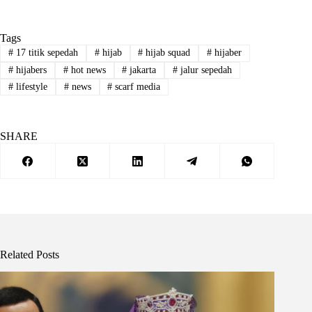
Tags
#
17 titik sepedah
#
hijab
#
hijab squad
#
hijaber
#
hijabers
#
hot news
#
jakarta
#
jalur sepedah
#
lifestyle
#
news
#
scarf media
SHARE
Related Posts