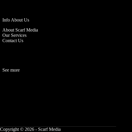
Info About Us
About Scarf Media
Our Services
Contact Us
See more
Fashion
Be
a
uty
Lifestyle
Travelogue
Cover Story
Hot News
References
Copyright © 2026 - Scarf Media