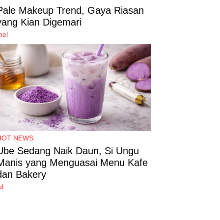
Pale Makeup Trend, Gaya Riasan
yang Kian Digemari
mel
HOT NEWS
Ube Sedang Naik Daun, Si Ungu
Manis yang Menguasai Menu Kafe
dan Bakery
ul