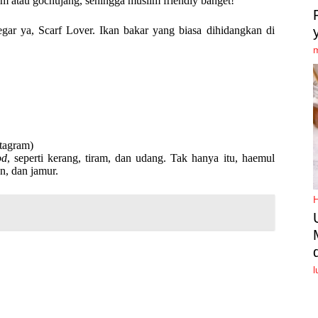
m atau gochujang, sehingga muslim friendly banget!
ar ya, Scarf Lover. Ikan bakar yang biasa dihidangkan di
stagram)
od
, seperti kerang, tiram, dan udang. Tak hanya itu, haemul
n, dan jamur.
l