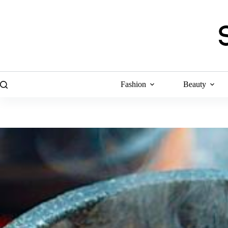
Skip
to
content
Fashion
Beauty