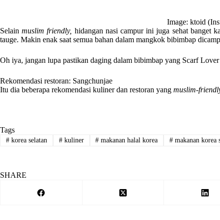
Image: ktoid (In
Selain
muslim friendly,
hidangan nasi campur ini juga sehat banget ka
tauge. Makin enak saat semua bahan dalam mangkok bibimbap dicampu
Oh iya, jangan lupa pastikan daging dalam bibimbap yang Scarf Lover 
Rekomendasi restoran: Sangchunjae
Itu dia beberapa rekomendasi kuliner dan restoran yang
muslim-friendl
Tags
#
korea selatan
#
kuliner
#
makanan halal korea
#
makanan korea s
SHARE