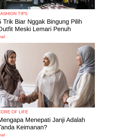
FASHION TIPS
5 Trik Biar Nggak Bingung Pilih
Outfit Meski Lemari Penuh
mel
CORE OF LIFE
Mengapa Menepati Janji Adalah
Tanda Keimanan?
mel