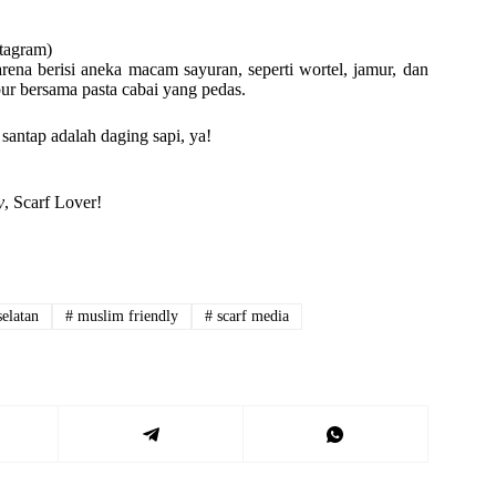
stagram)
rena berisi aneka macam sayuran, seperti wortel, jamur, dan
r bersama pasta cabai yang pedas.
santap adalah daging sapi, ya!
y
, Scarf Lover!
elatan
#
muslim friendly
#
scarf media