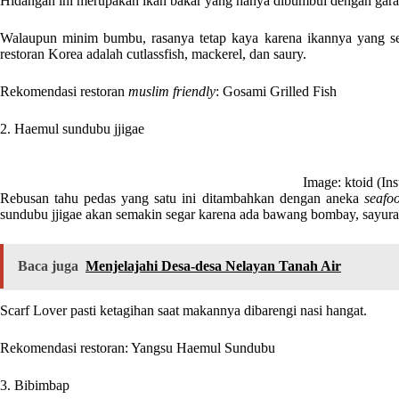
Hidangan ini merupakan ikan bakar yang hanya dibumbui dengan gara
Walaupun minim bumbu, rasanya tetap kaya karena ikannya yang seg
restoran Korea adalah cutlassfish, mackerel, dan saury.
Rekomendasi restoran
muslim friendly
: Gosami Grilled Fish
2. Haemul sundubu jjigae
Image: ktoid (In
Rebusan tahu pedas yang satu ini ditambahkan dengan aneka
seafo
sundubu jjigae akan semakin segar karena ada bawang bombay, sayura
Baca juga
Menjelajahi Desa-desa Nelayan Tanah Air
Scarf Lover pasti ketagihan saat makannya dibarengi nasi hangat.
Rekomendasi restoran: Yangsu Haemul Sundubu
3. Bibimbap