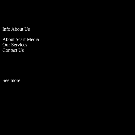
Info About Us
About Scarf Media
Our Services
Contact Us
See more
Fashion
Be
a
uty
Lifestyle
Travelogue
Cover Story
Hot News
References