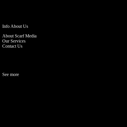
Info About Us
About Scarf Media
Our Services
Contact Us
See more
Fashion
Be
a
uty
Lifestyle
Travelogue
Cover Story
Hot News
References