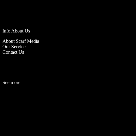
Info About Us
About Scarf Media
Our Services
Contact Us
See more
Fashion
Be
a
uty
Lifestyle
Travelogue
Cover Story
Hot News
References