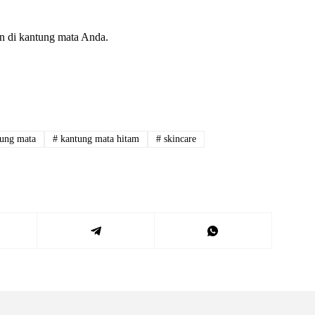
n di kantung mata Anda.
ung mata
#
kantung mata hitam
#
skincare