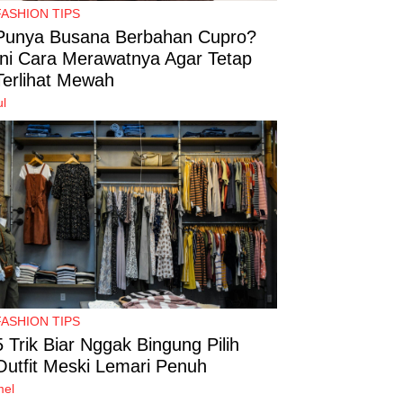
FASHION TIPS
Punya Busana Berbahan Cupro?
Ini Cara Merawatnya Agar Tetap
Terlihat Mewah
ul
FASHION TIPS
5 Trik Biar Nggak Bingung Pilih
Outfit Meski Lemari Penuh
mel