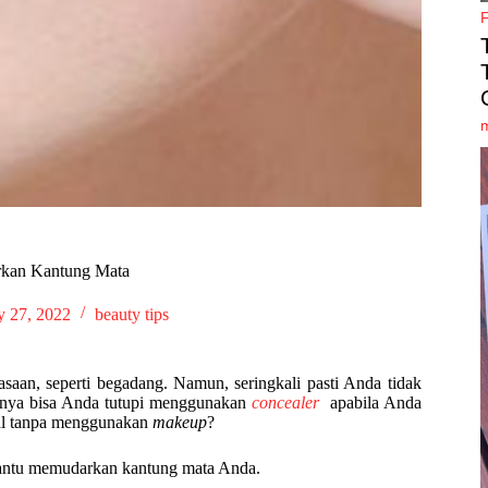
rkan Kantung Mata
y 27, 2022
beauty tips
asaan, seperti begadang. Namun, seringkali pasti Anda tidak
sanya bisa Anda tutupi menggunakan
concealer
apabila Anda
tral tanpa menggunakan
makeup
?
mbantu memudarkan kantung mata Anda.