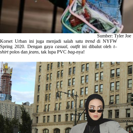
Sumber: Tyler Joe
Korset Urban ini juga menjadi salah satu
trend
di NYFW
Spring 2020. Dengan gaya
casual
,
outfit
ini dibalut oleh
t
–
shirt
polos dan
jeans
, tak lupa PVC
bag
-nya!