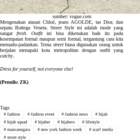
sumber: vogue.com
Mengenakan atasan Chloé, jeans AGOLDE, tas Dior, dan
sepatu Bottega Veneta. Street Style ini adalah mode yang
sangat
fresh.
Outfit
ini bisa dikenakan baik itu pada
kesempatan formal maupun semi formal, tergantung cara kita
memadu-padankan. Tema
street
biasa digunakan orang untuk
berjalan menapaki kota metropolitan dengan outfit yang
catchy
.
Dress for yourself, not everyone else!
(Penulis: ZK)
Tags
#
fashion
#
fashion event
#
fashion news
#
hijab
#
hijab squad
#
hijaber
#
hijabers
#
lifestyle
#
mancanegara
#
new york fashion week
#
scarf media
#
street style