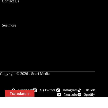
Contact Us
See more
Fashion
Be
a
uty
Lifestyle
Travelogue
Cover Story
Hot News
References
Copyright © 2026 - Scarf Media
Facebook
X (Twitter)
Instagram
TikTok
Translate »
YouTube
Spotify