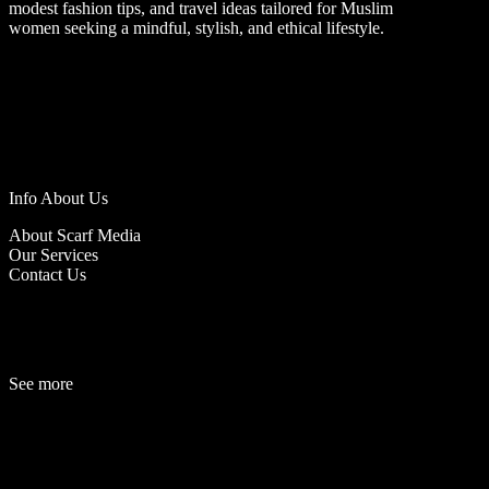
modest fashion tips, and travel ideas tailored for Muslim
women seeking a mindful, stylish, and ethical lifestyle.
Info About Us
About Scarf Media
Our Services
Contact Us
See more
Fashion
Be
a
uty
Lifestyle
Travelogue