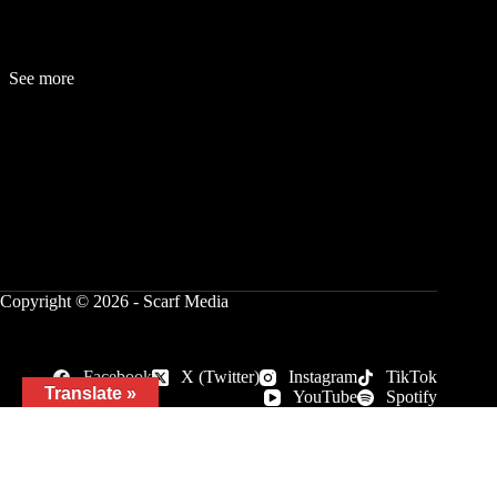
See more
Fashion
Be
a
uty
Lifestyle
Travelogue
Cover Story
Hot News
References
Copyright © 2026 - Scarf Media
Facebook
X (Twitter)
Instagram
TikTok
Translate »
YouTube
Spotify