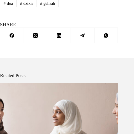
#
doa
#
dzikir
#
gelisah
SHARE
Related Posts