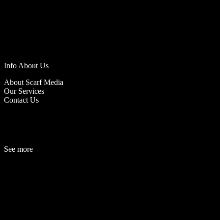
Info About Us
About Scarf Media
Our Services
Contact Us
See more
Fashion
Be
a
uty
Lifestyle
Travelogue
Cover Story
Hot News
References