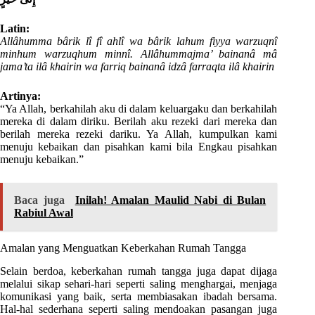
Latin:
Allâhumma bârik lî fî ahlî wa bârik lahum fiyya warzuqnî
minhum warzuqhum minnî. Allâhummajma’ bainanâ mâ
jama’ta ilâ khairin wa farriq bainanâ idzâ farraqta ilâ khairin
Artinya:
“Ya Allah, berkahilah aku di dalam keluargaku dan berkahilah
mereka di dalam diriku. Berilah aku rezeki dari mereka dan
berilah mereka rezeki dariku. Ya Allah, kumpulkan kami
menuju kebaikan dan pisahkan kami bila Engkau pisahkan
menuju kebaikan.”
Baca juga
Inilah! Amalan Maulid Nabi di Bulan
Rabiul Awal
Amalan yang Menguatkan Keberkahan Rumah Tangga
Selain berdoa, keberkahan rumah tangga juga dapat dijaga
melalui sikap sehari-hari seperti saling menghargai, menjaga
komunikasi yang baik, serta membiasakan ibadah bersama.
Hal-hal sederhana seperti saling mendoakan pasangan juga