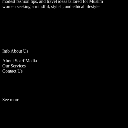
modest fashion tips, and travel ideas tailored for Muslim
women seeking a mindful, stylish, and ethical lifestyle.
Info About Us
About Scarf Media
Our Services
Contact Us
See more
Fashion
Be
a
uty
Lifestyle
Travelogue