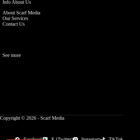
Info About Us
About Scarf Media
Our Services
Contact Us
See more
Fashion
Be
a
uty
Lifestyle
Travelogue
Cover Story
Hot News
References
Copyright © 2026 - Scarf Media
Facebook
X (Twitter)
Instagram
TikTok