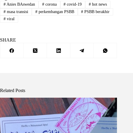
#
Anies BAswedan
#
corona
#
covid-19
#
hot news
#
masa transisi
#
perkembangan PSBB
#
PSBB berakhir
#
viral
SHARE
Related Posts