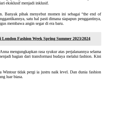
ari eksklusif menjadi inklusif.
n. Banyak pihak menyebut momen ini sebagai “the end of
nggantikannya, satu hal pasti dimana siapapun penggantinya,
gus membawa angin segar di era baru.
di London Fashion Week Spring Summer 2023/2024
 Anna mengungkapkan rasa syukur atas perjalanannya selama
menjadi bagian dari transformasi budaya melalui fashion. Kini
 Wintour tidak pergi ia justru naik level. Dan dunia fashion
g luar biasa.