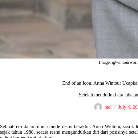
Image: @wintourworl
End of an Icon, Anna Wintour Ucapka
Setelah menduduki era jabata
mel
July 4, 2
Sebuah era dalam dunia mode resmi berakhir. Anna Wintour, sosok l
sejak tahun 1988, secara resmi mengundurkan diri dari posisinya setel
paling berpengaruh di dunia.