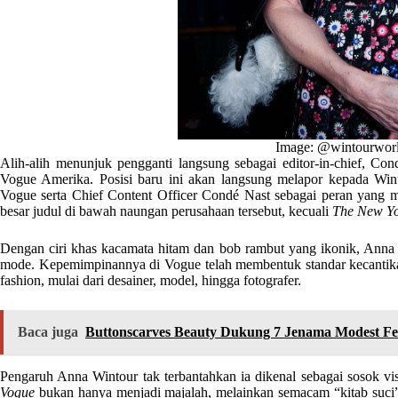
Image: @wintourworl
Alih-alih menunjuk pengganti langsung sebagai editor-in-chief, C
Vogue Amerika. Posisi baru ini akan langsung melapor kepada Winto
Vogue serta Chief Content Officer Condé Nast sebagai peran yang 
besar judul di bawah naungan perusahaan tersebut, kecuali
The New Yo
Dengan ciri khas kacamata hitam dan bob rambut yang ikonik, Anna b
mode. Kepemimpinannya di Vogue telah membentuk standar kecantikan
fashion, mulai dari desainer, model, hingga fotografer.
Baca juga
Buttonscarves Beauty Dukung 7 Jenama Modest Fe
Pengaruh Anna Wintour tak terbantahkan ia dikenal sebagai sosok vi
Vogue
bukan hanya menjadi majalah, melainkan semacam “kitab suci” 