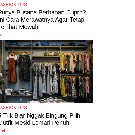
FASHION TIPS
Punya Busana Berbahan Cupro?
Ini Cara Merawatnya Agar Tetap
Terlihat Mewah
ul
FASHION TIPS
5 Trik Biar Nggak Bingung Pilih
Outfit Meski Lemari Penuh
mel