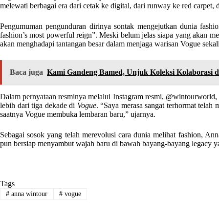
melewati berbagai era dari cetak ke digital, dari runway ke red carpet, d
Pengumuman pengunduran dirinya sontak mengejutkan dunia fashio
fashion’s most powerful reign”. Meski belum jelas siapa yang akan me
akan menghadapi tantangan besar dalam menjaga warisan Vogue sekali
Baca juga
Kami Gandeng Bamed, Unjuk Koleksi Kolaborasi 
Dalam pernyataan resminya melalui Instagram resmi, @wintourworld,
lebih dari tiga dekade di
Vogue
. “Saya merasa sangat terhormat telah 
saatnya Vogue membuka lembaran baru,” ujarnya.
Sebagai sosok yang telah merevolusi cara dunia melihat fashion, Anna
pun bersiap menyambut wajah baru di bawah bayang-bayang legacy yan
Tags
#
anna wintour
#
vogue