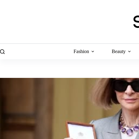
Skip
to
content
Fashion
Beauty