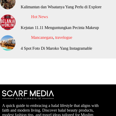
Kalimantan dan Wisatanya Yang Perlu di Explore
Hot News
Kejutan 11.11 Menguntungkan Pecinta Makeup
Mancanegara
,
travelogue
4 Spot Foto Di Maroko Yang Instagramable
A quick guide to embracing a halal lifestyle that aligns with
faith and modern living. Discover halal beauty products,
modest fashion tips, and travel ideas tailored for Muslim