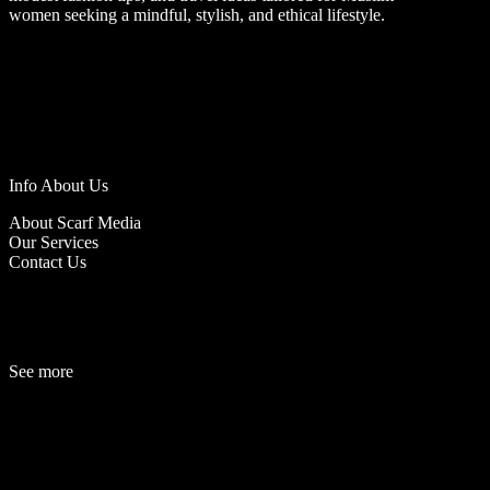
women seeking a mindful, stylish, and ethical lifestyle.
Info About Us
About Scarf Media
Our Services
Contact Us
See more
Fashion
Be
a
uty
Lifestyle
Travelogue
Cover Story