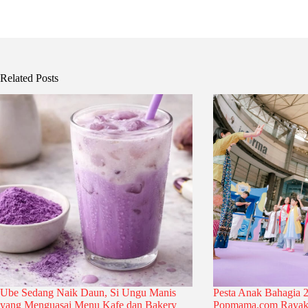
Related Posts
Ube Sedang Naik Daun, Si Ungu Manis
Pesta Anak Bahagia 2
yang Menguasai Menu Kafe dan Bakery
Popmama.com Rayak