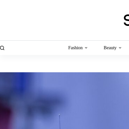
Skip
to
content
Fashion
Beauty