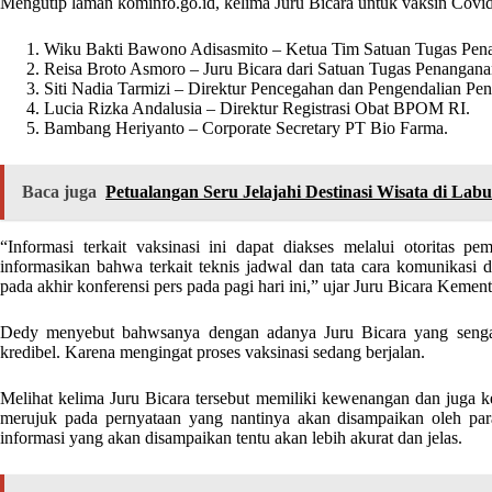
Mengutip laman kominfo.go.id, kelima Juru Bicara untuk vaksin Covid-
Wiku Bakti Bawono Adisasmito – Ketua Tim Satuan Tugas Pen
Reisa Broto Asmoro – Juru Bicara dari Satuan Tugas Penangan
Siti Nadia Tarmizi – Direktur Pencegahan dan Pengendalian Pe
Lucia Rizka Andalusia – Direktur Registrasi Obat BPOM RI.
Bambang Heriyanto – Corporate Secretary PT Bio Farma.
Baca juga
Petualangan Seru Jelajahi Destinasi Wisata di Lab
“Informasi terkait vaksinasi ini dapat diakses melalui otoritas pe
informasikan bahwa terkait teknis jadwal dan tata cara komunikasi
pada akhir konferensi pers pada pagi hari ini,” ujar Juru Bicara Kem
Dedy menyebut bahwsanya dengan adanya Juru Bicara yang sengaj
kredibel. Karena mengingat proses vaksinasi sedang berjalan.
Melihat kelima Juru Bicara tersebut memiliki kewenangan dan juga k
merujuk pada pernyataan yang nantinya akan disampaikan oleh para
informasi yang akan disampaikan tentu akan lebih akurat dan jelas.