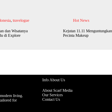
donesia
,
travelogue
Hot News
an dan Wisatanya
Kejutan 11.11 Menguntungkan
lu di Explore
Pecinta Makeup
Info About Us
About Scarf Media
Our Services
 modern living.
Contact Us
ailored for