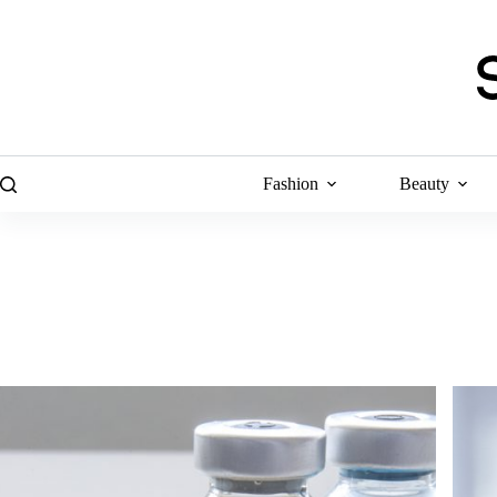
Skip
to
content
Fashion
Beauty