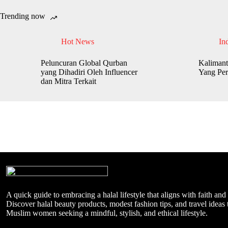
Trending now
Hot News
In
Peluncuran Global Qurban
Kalimant
yang Dihadiri Oleh Influencer
Yang Per
dan Mitra Terkait
A quick guide to embracing a halal lifestyle that aligns with faith and
Discover halal beauty products, modest fashion tips, and travel ideas t
Muslim women seeking a mindful, stylish, and ethical lifestyle.