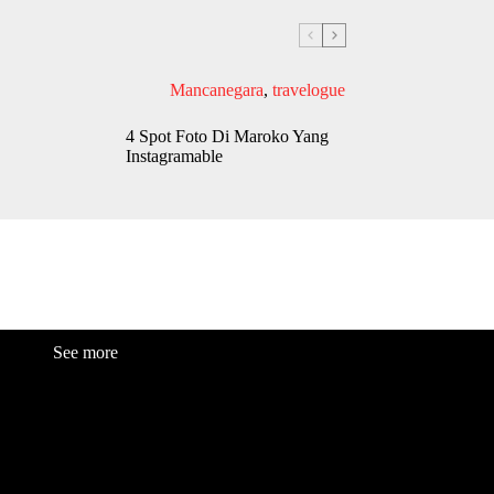
Mancanegara
,
travelogue
4 Spot Foto Di Maroko Yang
Instagramable
See more
Fashion
Be
a
uty
Lifestyle
Travelogue
Cover Story