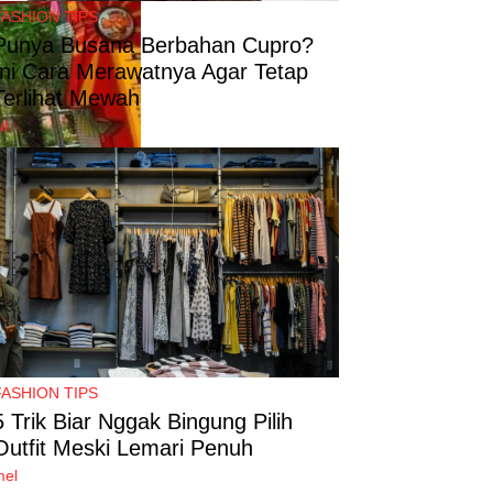
FASHION TIPS
Punya Busana Berbahan Cupro?
Ini Cara Merawatnya Agar Tetap
Terlihat Mewah
ul
FASHION TIPS
5 Trik Biar Nggak Bingung Pilih
Outfit Meski Lemari Penuh
mel