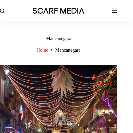
Skip
to
content
Mancanegara
Home
Mancanegara