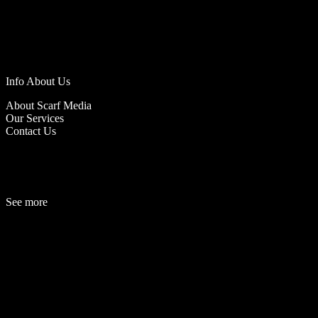
Info About Us
About Scarf Media
Our Services
Contact Us
See more
Fashion
Be
a
uty
Lifestyle
Travelogue
Cover Story
Hot News
References