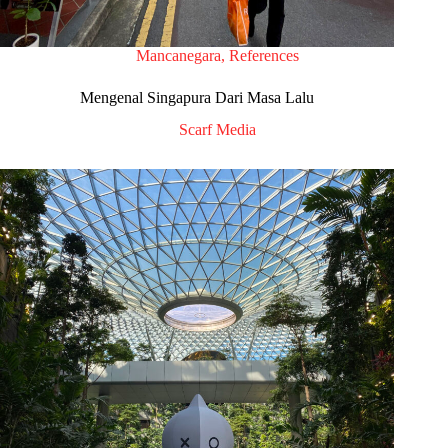
Mancanegara
,
References
Mengenal Singapura Dari Masa Lalu
Scarf Media