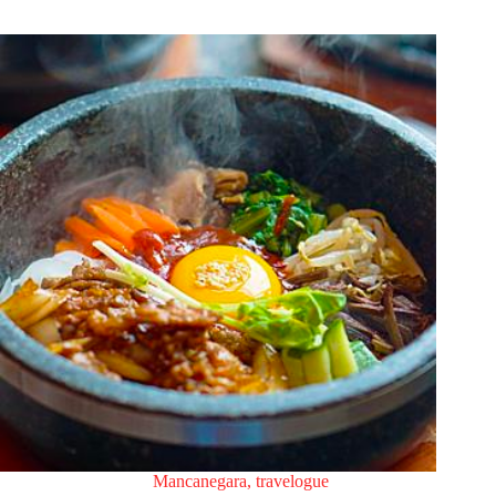
Mancanegara
,
travelogue