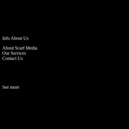
Info About Us
About Scarf Media
Our Services
Contact Us
See more
Fashion
Be
a
uty
Lifestyle
Travelogue
Cover Story
Hot News
References