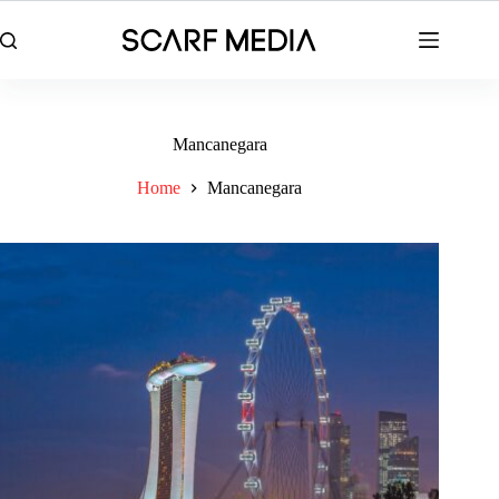
Skip
to
content
Mancanegara
Home
Mancanegara