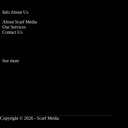
Info About Us
About Scarf Media
Our Services
Contact Us
See more
Fashion
Be
a
uty
Lifestyle
Travelogue
Cover Story
Hot News
References
Copyright © 2026 - Scarf Media