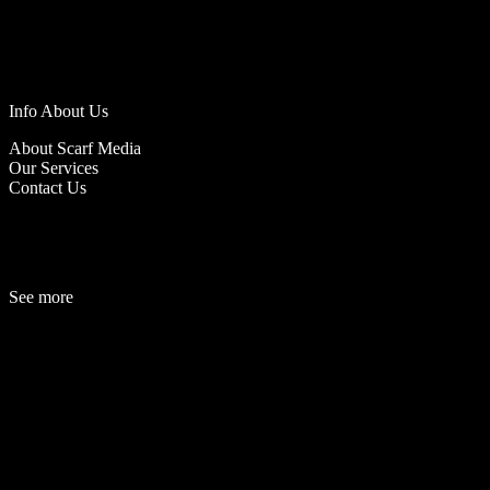
Info About Us
About Scarf Media
Our Services
Contact Us
See more
Fashion
Be
a
uty
Lifestyle
Travelogue
Cover Story
Hot News
References