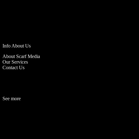
Info About Us
About Scarf Media
Our Services
Contact Us
See more
Fashion
Be
a
uty
Lifestyle
Travelogue
Cover Story
Hot News