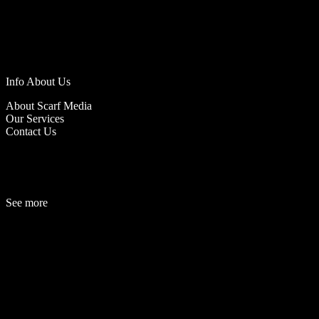
Info About Us
About Scarf Media
Our Services
Contact Us
See more
Fashion
Be
a
uty
Lifestyle
Travelogue
Cover Story
Hot News
References