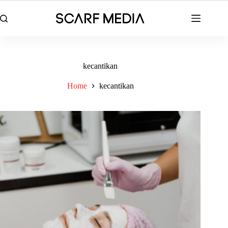
Skip
to
content
kecantikan
Home
kecantikan