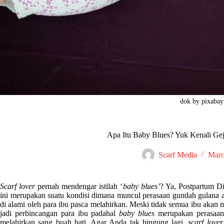
dok by pixaba
Apa Itu Baby Blues? Yuk Kenali Ge
Scarf Media
Marc
Scarf lover
pernah mendengar istilah ‘
baby
blues’
? Ya, Postpartum Di
ini merupakan suatu kondisi dimana muncul perasaan gundah gulana a
di alami oleh para ibu pasca melahirkan. Meski tidak semua ibu akan
jadi perbincangan para ibu padahal
baby blues
merupakan perasaan 
melahirkan sang buah hati. Agar Anda tak bingung lagi,
scarf lover