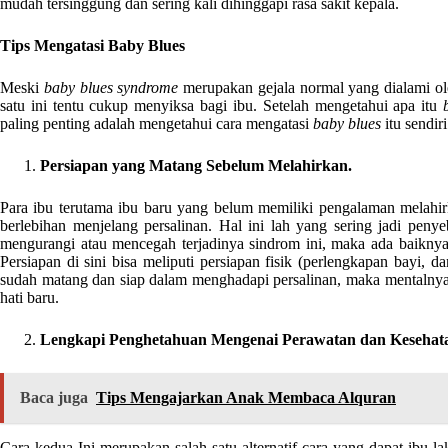
mudah tersinggung dan sering kali dihinggapi rasa sakit kepala.
Tips Mengatasi Baby Blues
Meski
baby blues syndrome
merupakan gejala normal yang dialami ole
satu ini tentu cukup menyiksa bagi ibu. Setelah mengetahui apa itu
paling penting adalah mengetahui cara mengatasi
baby blues
itu sendir
Persiapan yang Matang Sebelum Melahirkan.
Para ibu terutama ibu baru yang belum memiliki pengalaman melahirk
berlebihan menjelang persalinan. Hal ini lah yang sering jadi pe
mengurangi atau mencegah terjadinya sindrom ini, maka ada baikny
Persiapan di sini bisa meliputi persiapan fisik (perlengkapan bayi, 
sudah matang dan siap dalam menghadapi persalinan, maka mentalnya 
hati baru.
Lengkapi Penghetahuan Mengenai Perawatan dan Kesehat
Baca juga
Tips Mengajarkan Anak Membaca Alquran
Cara kedua Ini merupakan salah satu alternatif cara yang dapat ibu l