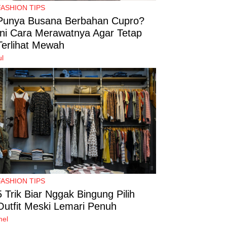
FASHION TIPS
Punya Busana Berbahan Cupro?
Ini Cara Merawatnya Agar Tetap
Terlihat Mewah
ul
FASHION TIPS
5 Trik Biar Nggak Bingung Pilih
Outfit Meski Lemari Penuh
mel