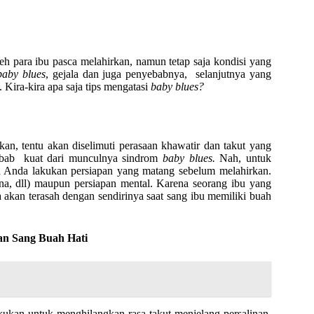
h para ibu pasca melahirkan, namun tetap saja kondisi yang
baby blues
, gejala dan juga penyebabnya, selanjutnya yang
i. Kira-kira apa saja tips mengatasi
baby blues?
an, tentu akan diselimuti perasaan khawatir dan takut yang
nyebab kuat dari munculnya sindrom
baby blues.
Nah, untuk
a Anda lakukan persiapan yang matang sebelum melahirkan.
dana, dll) maupun persiapan mental. Karena seorang ibu yang
akan terasah dengan sendirinya saat sang ibu memiliki buah
an Sang Buah Hati
akukan untuk menghilangkan rasa takut menjelang persalinan.