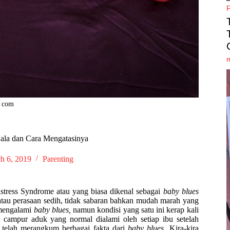
y com
jala dan Cara Mengatasinya
h 6, 2019
Parenting
stress Syndrome atau yang biasa dikenal sebagai
baby blues
tau perasaan sedih, tidak sabaran bahkan mudah marah yang
 mengalami
baby blues,
namun kondisi yang satu ini kerap kali
campur aduk yang normal dialami oleh setiap ibu setelah
telah merangkum berbagai fakta dari
baby blues.
Kira-kira