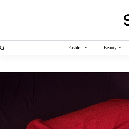
Skip
to
content
Fashion
Beauty