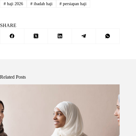
#
haji 2026
#
ibadah haji
#
persiapan haji
SHARE
Related Posts