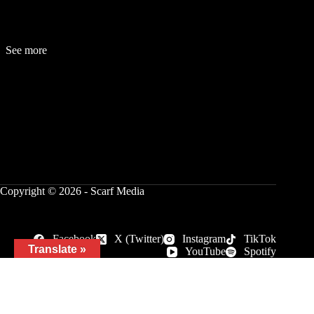
See more
Fashion
Be
a
uty
Lifestyle
Travelogue
Cover Story
Hot News
References
Copyright © 2026 - Scarf Media
Facebook
X (Twitter)
Instagram
TikTok
Translate »
YouTube
Spotify