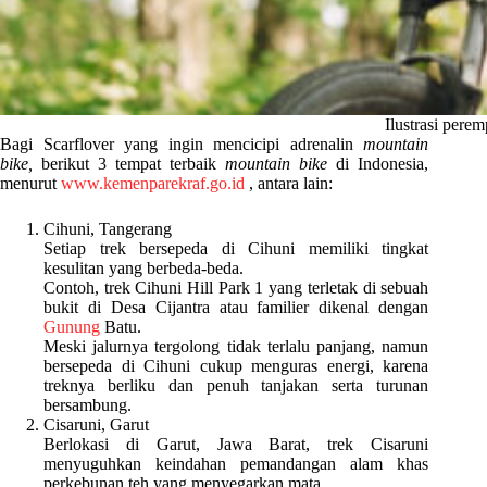
Ilustrasi pere
Bagi Scarflover yang ingin mencicipi adrenalin
mountain
bike,
berikut 3 tempat terbaik
mountain bike
di Indonesia,
menurut
www.kemenparekraf.go.id
, antara lain:
Cihuni, Tangerang
Setiap trek bersepeda di Cihuni memiliki tingkat
kesulitan yang berbeda-beda.
Contoh, trek Cihuni Hill Park 1 yang terletak di sebuah
bukit di Desa Cijantra atau familier dikenal dengan
Gunung
Batu.
Meski jalurnya tergolong tidak terlalu panjang, namun
bersepeda di Cihuni cukup menguras energi, karena
treknya berliku dan penuh tanjakan serta turunan
bersambung.
Cisaruni, Garut
Berlokasi di Garut, Jawa Barat, trek Cisaruni
menyuguhkan keindahan pemandangan alam khas
perkebunan teh yang menyegarkan mata.