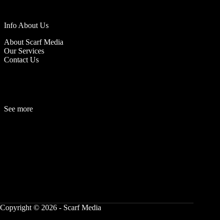
Info About Us
About Scarf Media
Our Services
Contact Us
See more
Fashion
Be
a
uty
Lifestyle
Travelogue
Cover Story
Hot News
References
Copyright © 2026 - Scarf Media