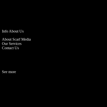
Info About Us
About Scarf Media
Our Services
Contact Us
See more
Fashion
Be
a
uty
Lifestyle
Travelogue
Cover Story
Hot News
References