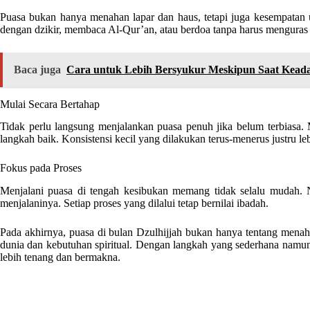
Puasa bukan hanya menahan lapar dan haus, tetapi juga kesempatan
dengan dzikir, membaca Al-Qur’an, atau berdoa tanpa harus menguras 
Baca juga
Cara untuk Lebih Bersyukur Meskipun Saat Keada
Mulai Secara Bertahap
Tidak perlu langsung menjalankan puasa penuh jika belum terbiasa. M
langkah baik. Konsistensi kecil yang dilakukan terus-menerus justru l
Fokus pada Proses
Menjalani puasa di tengah kesibukan memang tidak selalu mudah. 
menjalaninya. Setiap proses yang dilalui tetap bernilai ibadah.
Pada akhirnya, puasa di bulan Dzulhijjah bukan hanya tentang menahan
dunia dan kebutuhan spiritual. Dengan langkah yang sederhana namun k
lebih tenang dan bermakna.