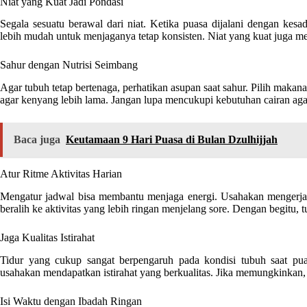
Niat yang Kuat Jadi Pondasi
Segala sesuatu berawal dari niat. Ketika puasa dijalani dengan kesa
lebih mudah untuk menjaganya tetap konsisten. Niat yang kuat juga mem
Sahur dengan Nutrisi Seimbang
Agar tubuh tetap bertenaga, perhatikan asupan saat sahur. Pilih maka
agar kenyang lebih lama. Jangan lupa mencukupi kebutuhan cairan agar
Baca juga
Keutamaan 9 Hari Puasa di Bulan Dzulhijjah
Atur Ritme Aktivitas Harian
Mengatur jadwal bisa membantu menjaga energi. Usahakan mengerjak
beralih ke aktivitas yang lebih ringan menjelang sore. Dengan begitu, t
Jaga Kualitas Istirahat
Tidur yang cukup sangat berpengaruh pada kondisi tubuh saat puas
usahakan mendapatkan istirahat yang berkualitas. Jika memungkinkan, s
Isi Waktu dengan Ibadah Ringan