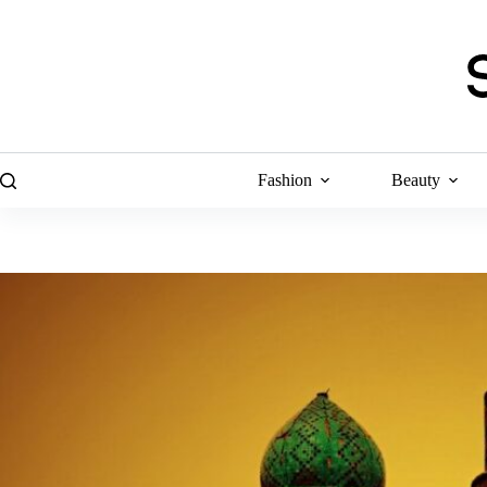
Skip
to
content
Fashion
Beauty