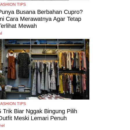
FASHION TIPS
Punya Busana Berbahan Cupro?
Ini Cara Merawatnya Agar Tetap
Terlihat Mewah
ul
FASHION TIPS
5 Trik Biar Nggak Bingung Pilih
Outfit Meski Lemari Penuh
mel