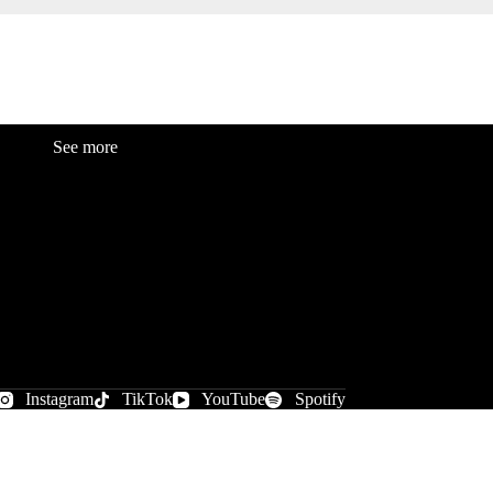
See more
Fashion
Be
a
uty
Lifestyle
Travelogue
Cover Story
Hot News
References
Instagram
TikTok
YouTube
Spotify