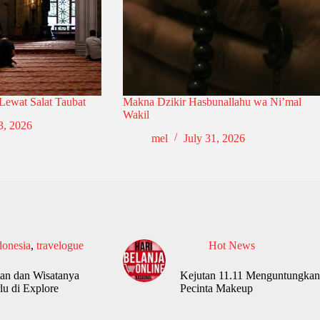
 Lewat Salat Taubat
Makna Dzikir Hasbunallahu wa Ni’mal
Wakil
3, 2026
mel
July 31, 2026
donesia
,
travelogue
Hot News
an dan Wisatanya
Kejutan 11.11 Menguntungkan
lu di Explore
Pecinta Makeup