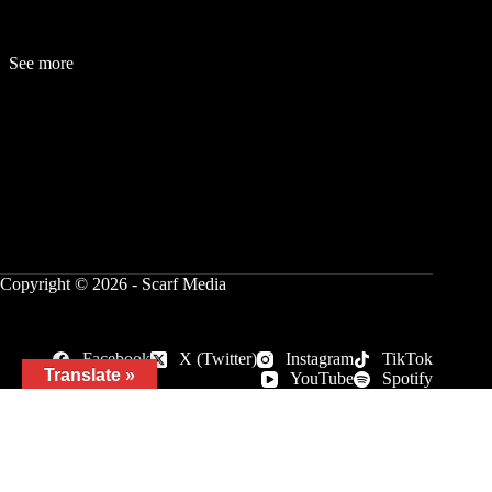
See more
Fashion
Be
a
uty
Lifestyle
Travelogue
Cover Story
Hot News
References
Copyright © 2026 - Scarf Media
Facebook
X (Twitter)
Instagram
TikTok
Translate »
YouTube
Spotify