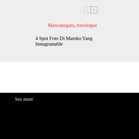
Mancanegara
,
travelogue
4 Spot Foto Di Maroko Yang
Instagramable
See more
Fashion
Be
a
uty
Lifestyle
Travelogue
Cover Story