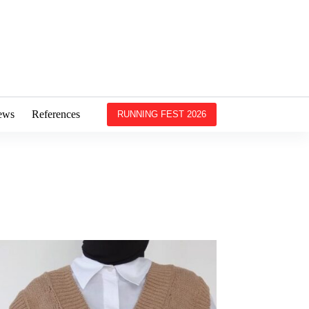
ews
References
RUNNING FEST 2026