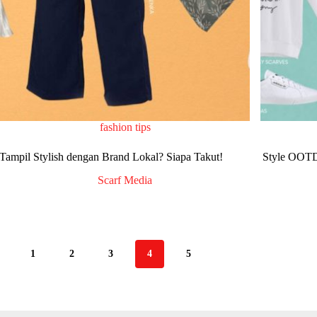
fashion tips
Tampil Stylish dengan Brand Lokal? Siapa Takut!
Style OOTD
Scarf Media
1
2
3
4
5