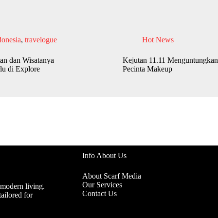
donesia
,
travelogue
Hot News
an dan Wisatanya
Kejutan 11.11 Menguntungkan
lu di Explore
Pecinta Makeup
Info About Us
About Scarf Media
Our Services
 modern living.
Contact Us
ailored for