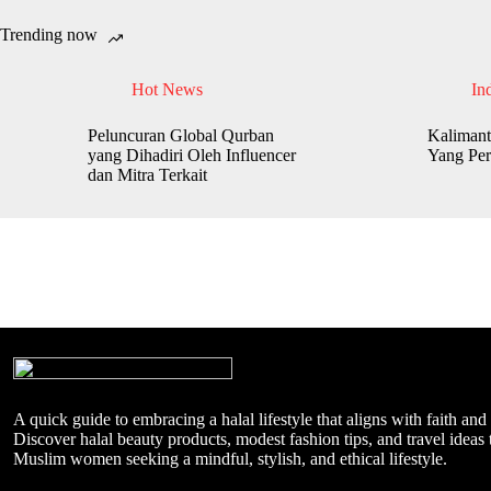
Trending now
Hot News
In
Peluncuran Global Qurban
Kalimant
yang Dihadiri Oleh Influencer
Yang Per
dan Mitra Terkait
A quick guide to embracing a halal lifestyle that aligns with faith and
Discover halal beauty products, modest fashion tips, and travel ideas t
Muslim women seeking a mindful, stylish, and ethical lifestyle.