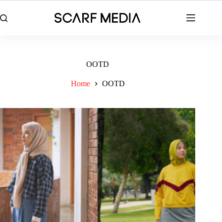
Skip
to
content
OOTD
Home
OOTD