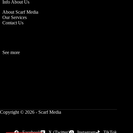
Info About Us
About Scarf Media
Our Services
Contact Us
See more
Fashion
Be
a
uty
Lifestyle
Travelogue
Cover Story
Hot News
References
Copyright © 2026 - Scarf Media
Facebook
X (Twitter)
Instagram
TikTok