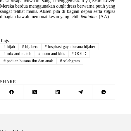
biasa disapa Miwa ini sangat menggemaskan ya, Scarf Lover.
Mereka berdua menggunakan
outfit
dress berwarna putih yang
sangat telihat manis. Aksen pita di bagian depan serta
ruffles
dibagian bawah membuat kesan yang lebih
feminine.
(AA)
Tags
#
hijab
#
hijabers
#
inspirasi gaya busana hijaber
#
mix and match
#
mom and kids
#
OOTD
#
paduan busana ibu dan anak
#
selebgram
SHARE