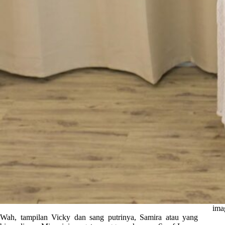
ima
Wah, tampilan Vicky dan sang putrinya, Samira atau yang