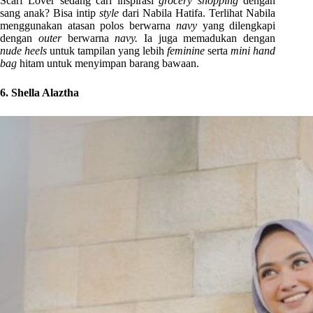
Scarf Lover sedang cari inspirasi
grocery shopping
dengan
sang anak? Bisa intip
style
dari Nabila Hatifa. Terlihat Nabila
menggunakan atasan polos berwarna
navy
yang dilengkapi
dengan
outer
berwarna
navy.
Ia juga memadukan dengan
nude heels
untuk tampilan yang lebih
feminine
serta
mini hand
bag
hitam untuk menyimpan barang bawaan.
6. Shella Alaztha