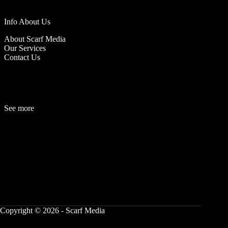
Info About Us
About Scarf Media
Our Services
Contact Us
See more
Fashion
Be
a
uty
Lifestyle
Travelogue
Cover Story
Hot News
References
Copyright © 2026 - Scarf Media