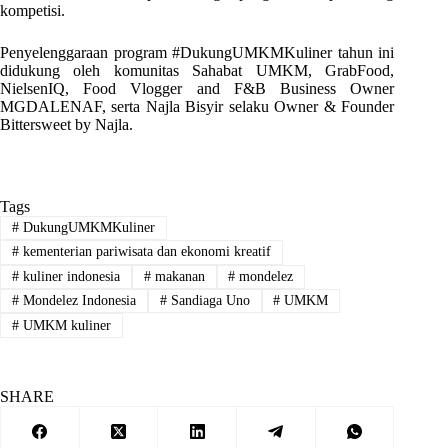
kompetisi.
Penyelenggaraan program #DukungUMKMKuliner tahun ini
didukung oleh komunitas Sahabat UMKM, GrabFood,
NielsenIQ, Food Vlogger and F&B Business Owner
MGDALENAF, serta Najla Bisyir selaku Owner & Founder
Bittersweet by Najla.
Tags
#
DukungUMKMKuliner
#
kementerian pariwisata dan ekonomi kreatif
#
kuliner indonesia
#
makanan
#
mondelez
#
Mondelez Indonesia
#
Sandiaga Uno
#
UMKM
#
UMKM kuliner
SHARE