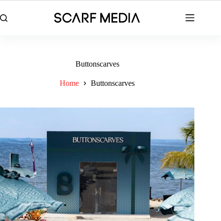
Skip
to
content
Buttonscarves
Home
Buttonscarves