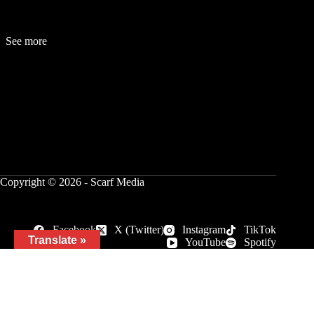
See more
Fashion
Be
a
uty
Lifestyle
Travelogue
Cover Story
Hot News
References
Copyright © 2026 - Scarf Media
Facebook
X (Twitter)
Instagram
TikTok
Translate »
YouTube
Spotify