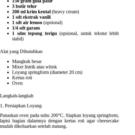
150 gram gula pasir
3 butir telur
200 ml krim kental
(heavy cream)
1 sdt ekstrak vanili
1 sdt air lemon
(opsional)
1/4 sdt garam
1 sdm tepung terigu
(opsional, untuk tekstur lebih
stabil)
Alat yang Dibutuhkan
Mangkuk besar
Mixer listrik atau whisk
Loyang springform (diameter 20 cm)
Kertas roti
Oven
Langkah-langkah
1. Persiapkan Loyang
Panaskan oven pada suhu 200°C. Siapkan loyang springform,
lapisi bagian dalamnya dengan kertas roti agar cheesecake
mudah dikeluarkan setelah matang.