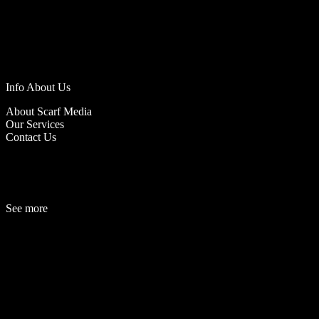
Info About Us
About Scarf Media
Our Services
Contact Us
See more
Fashion
Be
a
uty
Lifestyle
Travelogue
Cover Story
Hot News
References