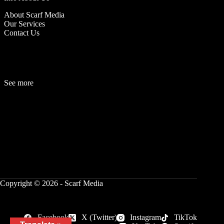
About Scarf Media
Our Services
Contact Us
See more
Fashion
Be
a
uty
Lifestyle
Travelogue
Cover Story
Hot News
References
Copyright © 2026 - Scarf Media
Facebook
X (Twitter)
Instagram
TikTok