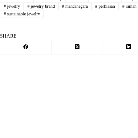
#
jewelry
#
jewelry brand
#
mancanegara
#
perhiasan
#
ramah 
#
sustainable jewelry
SHARE