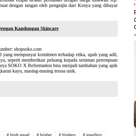
ibuat dengan tangan oleh pengrajin dari Kenya yang dibayar
 Dengan Kandungan Skincare
umber: shopsoko.com
nd yang mempunyai
komitmen terhadap etika, upah yang adil,
nya, seperti memberikan peluang kepada seniman perempuan
 karya SOKO X Reformation bisa
menjadi tambahan yang apik
gkaran kayu, masing-masing terasa unik.
#
hijab squad
#
hijaber
#
hijabers
#
jewellery