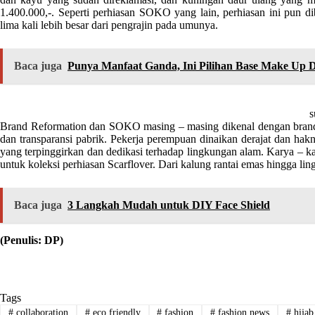
1.400.000,-. Seperti perhiasan SOKO yang lain, perhiasan ini pun d
lima kali lebih besar dari pengrajin pada umunya.
Baca juga
Punya Manfaat Ganda, Ini Pilihan Base Make Up
s
Brand Reformation dan SOKO masing – masing dikenal dengan bra
dan transparansi pabrik.
Pekerja perempuan dinaikan derajat dan hak
yang terpinggirkan dan dedikasi terhadap lingkungan alam. Karya –
untuk koleksi perhiasan Scarflover.
Dari kalung rantai emas hingga lin
Baca juga
3 Langkah Mudah untuk DIY Face Shield
(Penulis: DP)
Tags
#
collaboration
#
eco friendly
#
fashion
#
fashion news
#
hijab