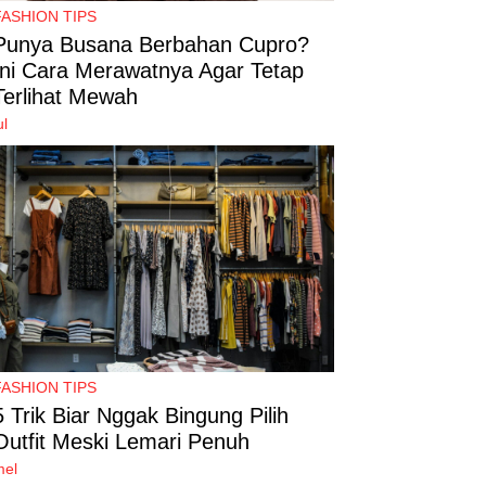
FASHION TIPS
Punya Busana Berbahan Cupro?
Ini Cara Merawatnya Agar Tetap
Terlihat Mewah
ul
FASHION TIPS
5 Trik Biar Nggak Bingung Pilih
Outfit Meski Lemari Penuh
mel