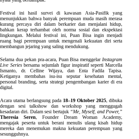
Festival ini hasil survei di kawasan Asia-Pasifik yang
menunjukkan bahwa banyak perempuan muda masih merasa
kurang percaya diri dalam berkarier dan menjalani hidup,
bahkan kerap terhambat oleh norma sosial dan ekspektasi
lingkungan. Melalui festival ini, Puan Bisa ingin menjadi
ruang bagi perempuan untuk mengenali kekuatan diri serta
membangun jejaring yang saling mendukung.
Selama dua pekan pra-acara, Puan Bisa menggelar
Instagram
Live Series
bersama sejumlah figur inspiratif seperti Marcella
Ismanto, dr. Celline Wijaya, dan Enta Fadila Tapisa.
Ketiganya membahas isu-isu seputar kesehatan mental,
personal branding, serta strategi pengembangan karier di era
digital.
Acara utama berlangsung pada
18–19 Oktober 2025
, dibuka
dengan sesi talkshow dan workshop yang menggugah
kesadaran diri. Dalam sesi bertajuk
“Me, Myself, and Power,”
Theresia Seren
, Founder Dream Woman Academy,
mengajak peserta untuk berani menulis ulang kisah hidup
mereka dan menemukan makna kekuatan perempuan yang
sesungguhnya.