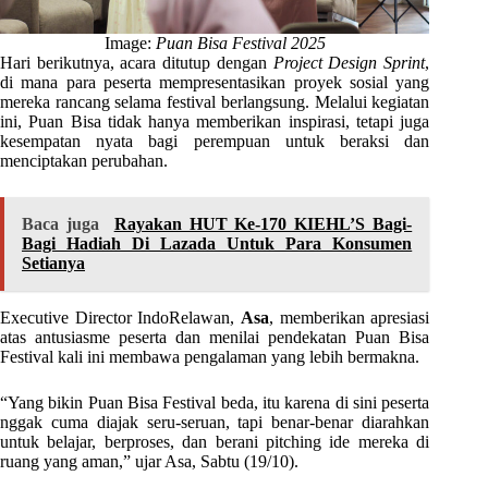
Image:
Puan Bisa Festival 2025
Hari berikutnya, acara ditutup dengan
Project Design Sprint
,
di mana para peserta mempresentasikan proyek sosial yang
mereka rancang selama festival berlangsung. Melalui kegiatan
ini, Puan Bisa tidak hanya memberikan inspirasi, tetapi juga
kesempatan nyata bagi perempuan untuk beraksi dan
menciptakan perubahan.
Baca juga
Rayakan HUT Ke-170 KIEHL’S Bagi-
Bagi Hadiah Di Lazada Untuk Para Konsumen
Setianya
Executive Director IndoRelawan,
Asa
, memberikan apresiasi
atas antusiasme peserta dan menilai pendekatan Puan Bisa
Festival kali ini membawa pengalaman yang lebih bermakna.
“Yang bikin Puan Bisa Festival beda, itu karena di sini peserta
nggak cuma diajak seru-seruan, tapi benar-benar diarahkan
untuk belajar, berproses, dan berani pitching ide mereka di
ruang yang aman,” ujar Asa, Sabtu (19/10).