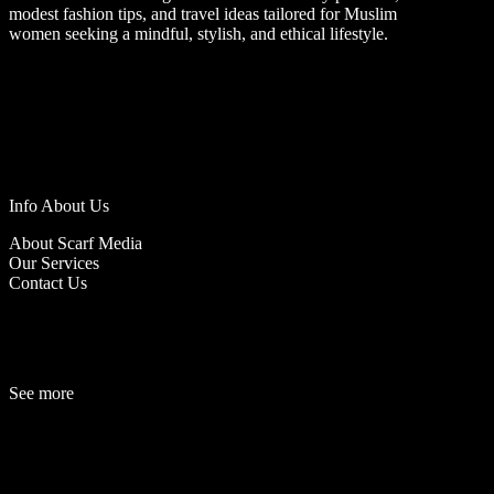
modest fashion tips, and travel ideas tailored for Muslim
women seeking a mindful, stylish, and ethical lifestyle.
Info About Us
About Scarf Media
Our Services
Contact Us
See more
Fashion
Be
a
uty
Lifestyle
Travelogue