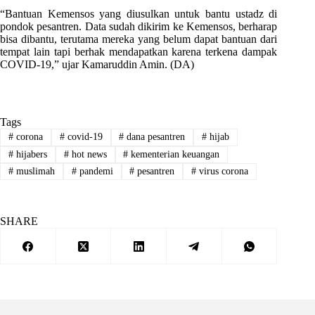
“Bantuan Kemensos yang diusulkan untuk bantu ustadz di
pondok pesantren. Data sudah dikirim ke Kemensos, berharap
bisa dibantu, terutama mereka yang belum dapat bantuan dari
tempat lain tapi berhak mendapatkan karena terkena dampak
COVID-19,” ujar Kamaruddin Amin. (DA)
Tags
#
corona
#
covid-19
#
dana pesantren
#
hijab
#
hijabers
#
hot news
#
kementerian keuangan
#
muslimah
#
pandemi
#
pesantren
#
virus corona
SHARE