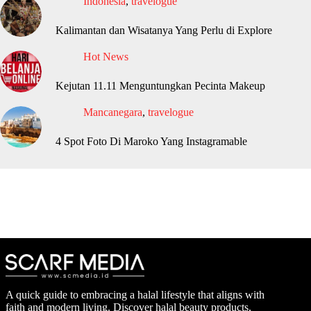
Indonesia
,
travelogue
Kalimantan dan Wisatanya Yang Perlu di Explore
Hot News
Kejutan 11.11 Menguntungkan Pecinta Makeup
Mancanegara
,
travelogue
4 Spot Foto Di Maroko Yang Instagramable
A quick guide to embracing a halal lifestyle that aligns with
faith and modern living. Discover halal beauty products,