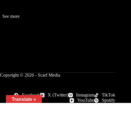
See more
Fashion
Be
a
uty
Lifestyle
Travelogue
Cover Story
Hot News
References
Copyright © 2026 - Scarf Media
Facebook
X (Twitter)
Instagram
TikTok
Translate »
YouTube
Spotify