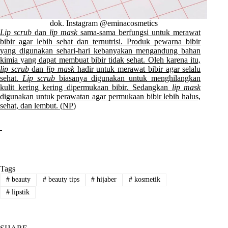
dok. Instagram @eminacosmetics
Lip scrub
dan
lip mask
sama-sama berfungsi untuk merawat
bibir agar lebih sehat dan ternutrisi. Produk pewarna bibir
yang digunakan sehari-hari kebanyakan mengandung bahan
kimia yang dapat membuat bibir tidak sehat. Oleh karena itu,
lip scrub
dan
lip mask
hadir untuk merawat bibir agar selalu
sehat.
Lip scrub
biasanya digunakan untuk menghilangkan
kulit kering kering dipermukaan bibir. Sedangkan
lip mask
digunakan untuk perawatan agar permukaan bibir lebih halus,
sehat, dan lembut. (NP)
Tags
#
beauty
#
beauty tips
#
hijaber
#
kosmetik
#
lipstik