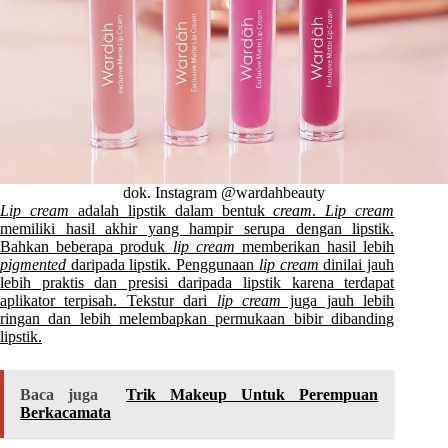
dok. Instagram @wardahbeauty
Lip cream
adalah lipstik dalam bentuk
cream
.
Lip cream
memiliki hasil akhir yang hampir serupa dengan lipstik.
Bahkan beberapa produk
lip cream
memberikan hasil lebih
pigmented
daripada lipstik. Penggunaan
lip cream
dinilai jauh
lebih praktis dan presisi daripada lipstik karena terdapat
aplikator terpisah. Tekstur dari
lip cream
juga jauh lebih
ringan dan lebih melembapkan permukaan bibir dibanding
lipstik.
Baca juga
Trik Makeup Untuk Perempuan
Berkacamata