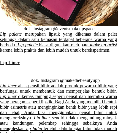
dok. Instagram @eventsmakeupspace
Lip palette
merupakan lipstik yang dikemas dalam palet
sehingga dalam satu kemasan terdapat beberapa warna yang
berbeda.
Lip palette
biasa digunakan oleh para
make up artist
karena lebih praktis dan lebih mudah untuk bereksperimen.
Lip Liner
dok. Instagram @makethebeautyupp
Lip liner
alias pensil bibir adalah produk pewarna bibir yang
berfungsi untuk membentuk dan memperjelas bentuk bibir
.
Lip liner
dikemas ramping seperti pensil dan memiliki warna
yang beragam seperti lipstik. Bagi Anda yang memiliki bentuk
bibir asimetris atau menginginkan bentk bibir yang lebih rapi
dan tebal, Anda bisa menggunakan pensil bibir untuk
mengkoreksinya.
Lip liner
sendiri tidak mengandung minyak
atau kandungan pelembap sehingga sebaiknya Anda
mengoleskan
lip balm
terlebih dahulu agar bibir tidak mudah