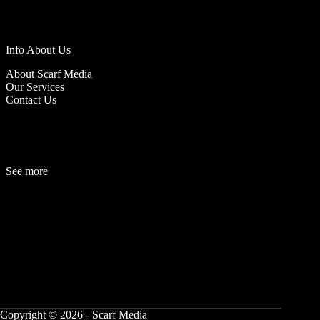
Info About Us
About Scarf Media
Our Services
Contact Us
See more
Fashion
Be
a
uty
Lifestyle
Travelogue
Cover Story
Hot News
References
Copyright © 2026 - Scarf Media