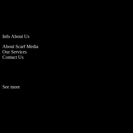
Info About Us
About Scarf Media
Our Services
Contact Us
See more
Fashion
Be
a
uty
Lifestyle
Travelogue
Cover Story
Hot News
References