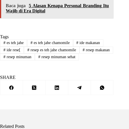
Baca juga
5 Alasan Kenapa Personal Branding Itu
Wajib di Era Digital
Tags
#
es teh jahe
#
es teh jahe chamomile
#
ide makanan
#
ide rese[
#
resep es teh jahe chamomile
#
resep makanan
#
resep minuman
#
resep minuman sehat
SHARE
Related Posts