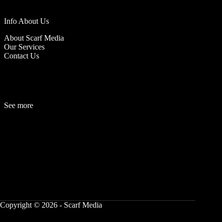
Info About Us
About Scarf Media
Our Services
Contact Us
See more
Fashion
Be
a
uty
Lifestyle
Travelogue
Cover Story
Hot News
References
Copyright © 2026 - Scarf Media