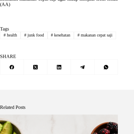
(AA)
Tags
#
health
#
junk food
#
kesehatan
#
makanan cepat saji
SHARE
Related Posts