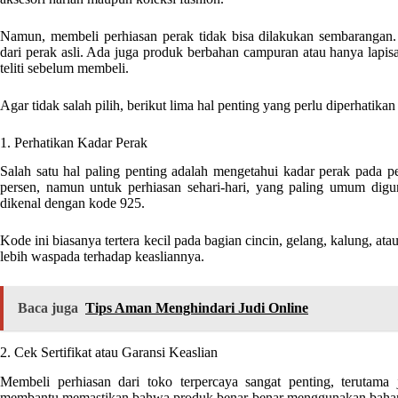
Namun, membeli perhiasan perak tidak bisa dilakukan sembarangan. 
dari perak asli. Ada juga produk berbahan campuran atau hanya lapis
teliti sebelum membeli.
Agar tidak salah pilih, berikut lima hal penting yang perlu diperhatik
1. Perhatikan Kadar Perak
Salah satu hal paling penting adalah mengetahui kadar perak pada pe
persen, namun untuk perhiasan sehari-hari, yang paling umum digun
dikenal dengan kode 925.
Kode ini biasanya tertera kecil pada bagian cincin, gelang, kalung, ata
lebih waspada terhadap keasliannya.
Baca juga
Tips Aman Menghindari Judi Online
2. Cek Sertifikat atau Garansi Keaslian
Membeli perhiasan dari toko terpercaya sangat penting, terutama ji
membantu memastikan bahwa produk benar-benar menggunakan bahan 