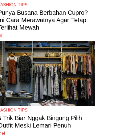
FASHION TIPS
Punya Busana Berbahan Cupro?
Ini Cara Merawatnya Agar Tetap
Terlihat Mewah
ul
FASHION TIPS
5 Trik Biar Nggak Bingung Pilih
Outfit Meski Lemari Penuh
mel