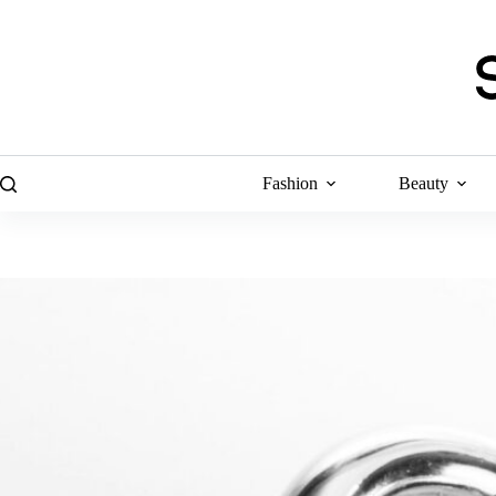
Skip
to
content
Fashion
Beauty