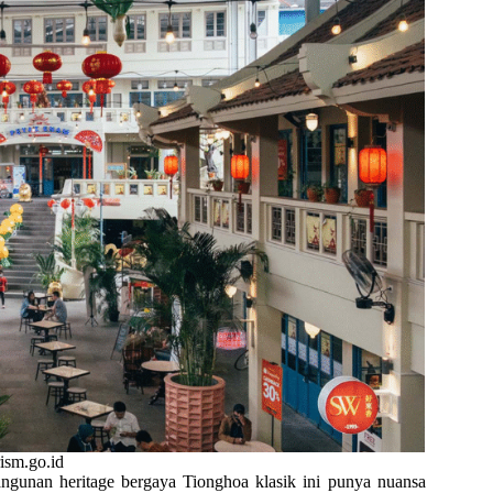
rism.go.id
angunan heritage bergaya Tionghoa klasik ini punya nuansa