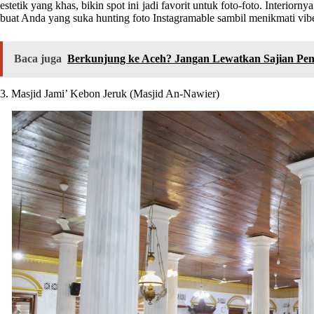
estetik yang khas, bikin spot ini jadi favorit untuk foto-foto. Interiorn
buat Anda yang suka hunting foto Instagramable sambil menikmati vi
Baca juga
Berkunjung ke Aceh? Jangan Lewatkan Sajian Pe
3. Masjid Jami’ Kebon Jeruk (Masjid An-Nawier)