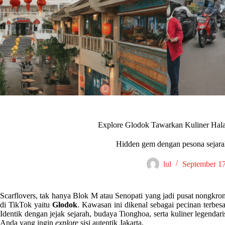
Explore Glodok Tawarkan Kuliner Hala
Hidden gem dengan pesona sejarah
lul
September 17
Scarflovers, tak hanya Blok M atau Senopati yang jadi pusat nongkron
di TikTok yaitu
Glodok
. Kawasan ini dikenal sebagai pecinan terbes
Identik dengan jejak sejarah, budaya Tionghoa, serta kuliner legenda
Anda yang ingin
explore
sisi autentik Jakarta.