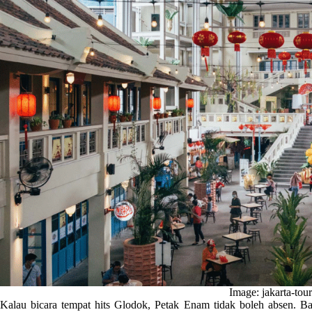
Image: jakarta-tou
Kalau bicara tempat hits Glodok, Petak Enam tidak boleh absen. B