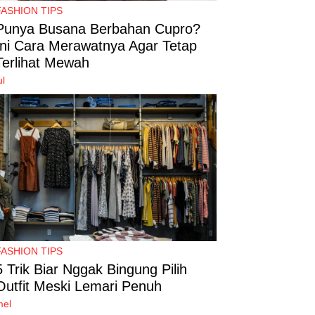
FASHION TIPS
Punya Busana Berbahan Cupro?
Ini Cara Merawatnya Agar Tetap
Terlihat Mewah
ul
FASHION TIPS
5 Trik Biar Nggak Bingung Pilih
Outfit Meski Lemari Penuh
mel