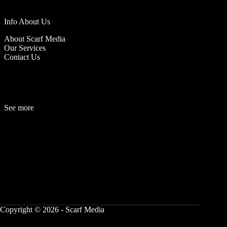
Info About Us
About Scarf Media
Our Services
Contact Us
See more
Fashion
Be
a
uty
Lifestyle
Travelogue
Cover Story
Hot News
References
Copyright © 2026 - Scarf Media