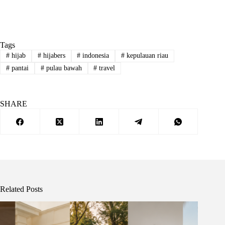
Tags
#
hijab
#
hijabers
#
indonesia
#
kepulauan riau
#
pantai
#
pulau bawah
#
travel
SHARE
Related Posts