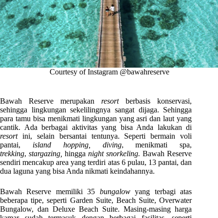
Courtesy of Instagram @bawahreserve
Bawah Reserve merupakan
resort
berbasis konservasi,
sehingga lingkungan sekelilingnya sangat dijaga. Sehingga
para tamu bisa menikmati lingkungan yang asri dan laut yang
cantik. Ada berbagai aktivitas yang bisa Anda lakukan di
resort
ini, selain bersantai tentunya. Seperti bermain voli
pantai,
island hopping,
diving
, menikmati spa,
trekking
,
stargazing,
hingga
night snorkeling.
Bawah Reserve
sendiri mencakup area yang terdiri atas 6 pulau, 13 pantai, dan
dua laguna yang bisa Anda nikmati keindahannya.
Bawah Reserve memiliki 35
bungalow
yang terbagi atas
beberapa tipe, seperti Garden Suite, Beach Suite, Overwater
Bungalow, dan Deluxe Beach Suite. Masing-masing harga
kamar sudah termasuk dengan berbagai fasilitas, seperti